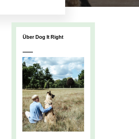
Über Dog It Right