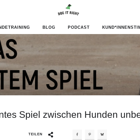
NDETRAINING
BLOG
PODCAST
KUND*INNENST
tes Spiel zwischen Hunden unbe
TEILEN