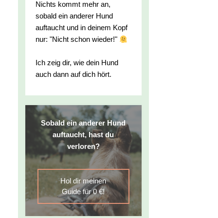
Nichts kommt mehr an,
sobald ein anderer Hund
auftaucht und in deinem Kopf
nur: "Nicht schon wieder!"
Ich zeig dir, wie dein Hund
auch dann auf dich hört.
Sobald ein anderer Hund
auftaucht, hast du
verloren?
Hol dir meinen
Guide für 0 €!