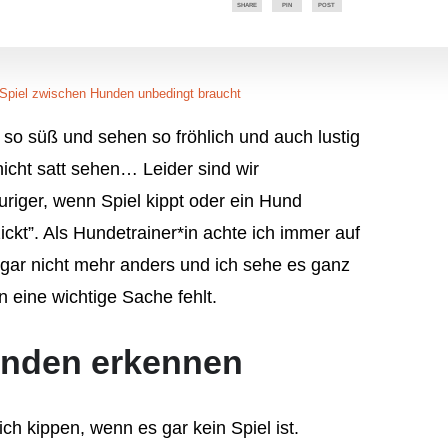
SHARE
PIN
POST
Spiel zwischen Hunden unbedingt braucht
 so süß und sehen so fröhlich und auch lustig
icht satt sehen… Leider sind wir
riger, wenn Spiel kippt oder ein Hund
ckt”. Als Hundetrainer*in achte ich immer auf
 gar nicht mehr anders und ich sehe es ganz
 eine wichtige Sache fehlt.
unden erkennen
ich kippen, wenn es gar kein Spiel ist.