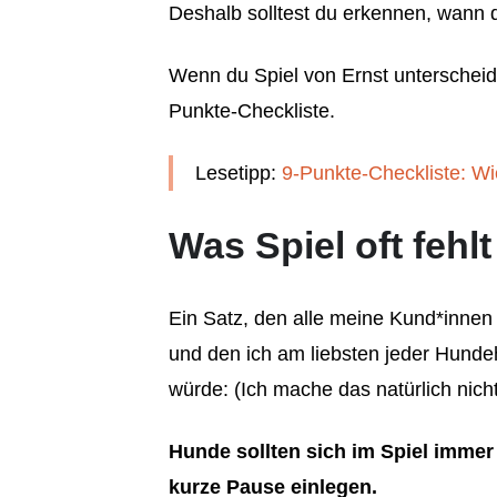
Deshalb solltest du erkennen, wann d
Wenn du Spiel von Ernst unterscheide
Punkte-Checkliste.
Lesetipp:
9-Punkte-Checkliste: Wi
Was Spiel oft fehlt
Ein Satz, den alle meine Kund*innen
und den ich am liebsten jeder Hundeh
würde: (Ich mache das natürlich nich
Hunde sollten sich im Spiel immer
kurze Pause einlegen.