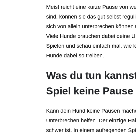
Meist reicht eine kurze Pause von 
sind, können sie das gut selbst regu
sich von allein unterbrechen können
Viele Hunde brauchen dabei deine U
Spielen und schau einfach mal, wie
Hunde dabei so treiben.
Was du tun kanns
Spiel keine Pause
Kann dein Hund keine Pausen machen
Unterbrechen helfen. Der einzige Hak
schwer ist. In einem aufregenden Sp