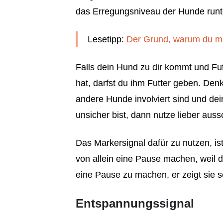
das Erregungsniveau der Hunde runt
Lesetipp:
Der Grund, warum du mit
Falls dein Hund zu dir kommt und Fut
hat, darfst du ihm Futter geben. De
andere Hunde involviert sind und dein
unsicher bist, dann nutze lieber auss
Das Markersignal dafür zu nutzen, is
von allein eine Pause machen, weil du
eine Pause zu machen, er zeigt sie s
Entspannungssignal