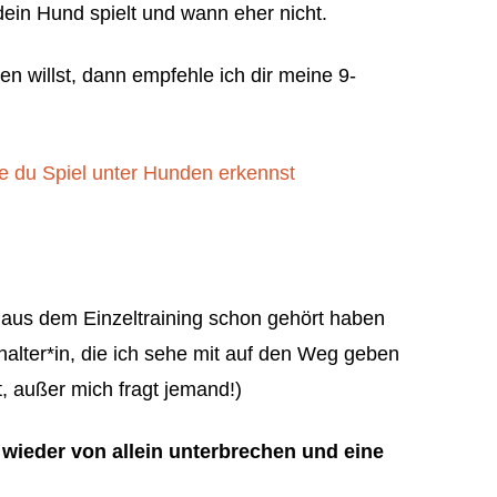
ein Hund spielt und wann eher nicht.
n willst, dann empfehle ich dir meine 9-
e du Spiel unter Hunden erkennst
 aus dem Einzeltraining schon gehört haben
alter*in, die ich sehe mit auf den Weg geben
t, außer mich fragt jemand!)
 wieder von allein unterbrechen und eine